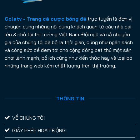
Colatv - Trang cá cược bóng đá
trực tuyến là đơn vị
chuyên cung những nội dung khách quan từ các nhà cái
lớn & nhỏ tại thị trường Việt Nam. Đội ngũ và cả chuyên
gia của chúng tôi đã bỏ ra thời gian, cũng như ngân sách
và công sức để đem tới cho cộng đồng bet thủ một sân
chơi lành mạnh, bổ ích cũng như kiến thức hay và loại bỏ
những trang web kém chất lượng trên thị trường.
THÔNG TIN
VỀ CHÚNG TÔI
GIẤY PHÉP HOẠT ĐỘNG