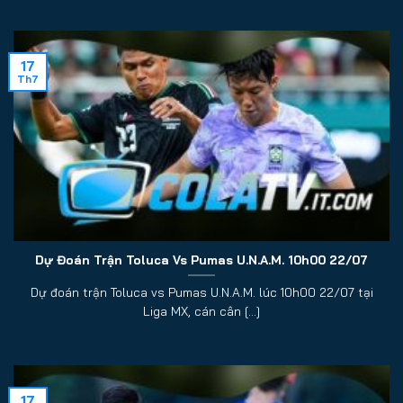
17
Th7
Dự Đoán Trận Toluca Vs Pumas U.N.A.M. 10h00 22/07
Dự đoán trận Toluca vs Pumas U.N.A.M. lúc 10h00 22/07 tại
Liga MX, cán cân [...]
17