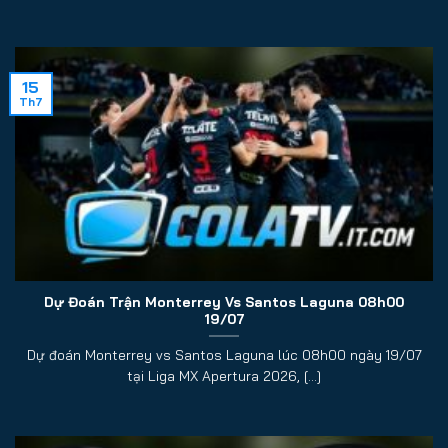
15
Th7
Dự Đoán Trận Monterrey Vs Santos Laguna 08h00
19/07
Dự đoán Monterrey vs Santos Laguna lúc 08h00 ngày 19/07
tại Liga MX Apertura 2026, [...]