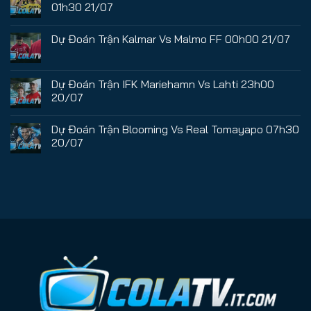
01h30 21/07
Dự Đoán Trận Kalmar Vs Malmo FF 00h00 21/07
Dự Đoán Trận IFK Mariehamn Vs Lahti 23h00
20/07
Dự Đoán Trận Blooming Vs Real Tomayapo 07h30
20/07