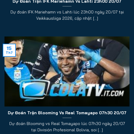
Dự Đoán Trận IFK Mariehamn Vs Lahti 23h00 20/07
Dự đoán IFK Mariehamn vs Lahti lúc 23h00 ngày 20/07 tại
Veikkausliiga 2026, cập nhật [...]
15
Th7
Dự Đoán Trận Blooming Vs Real Tomayapo 07h30 20/07
Dự đoán Blooming vs Real Tomayapo lúc 07h30 ngày 20/07
tại División Profesional Bolivia, soi [...]