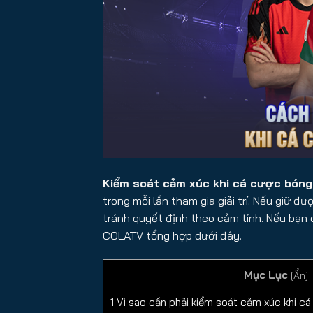
Kiểm soát cảm xúc khi cá cược bóng
trong mỗi lần tham gia giải trí. Nếu giữ đ
tránh quyết định theo cảm tính. Nếu bạn 
COLATV tổng hợp dưới đây.
Mục Lục
[
Ẩn
]
1
Vì sao cần phải kiểm soát cảm xúc khi c