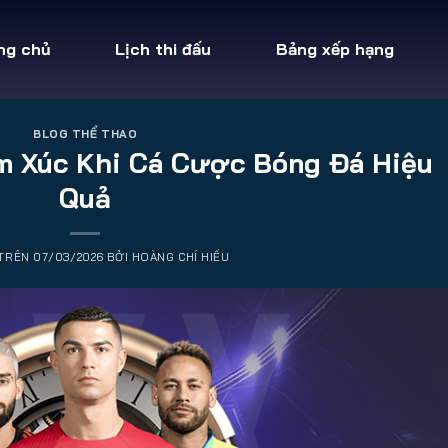
ng chủ
Lịch thi đấu
Bảng xếp hạng
BLOG THỂ THAO
m Xúc Khi Cá Cược Bóng Đá Hiệu
Quả
 TRÊN
07/03/2026
BỞI
HOÀNG CHÍ HIẾU