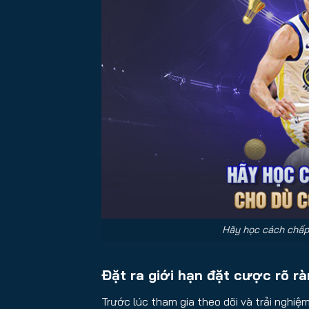
Hãy học cách chấp
Đặt ra giới hạn đặt cược rõ r
Trước lúc tham gia theo dõi và trải nghi