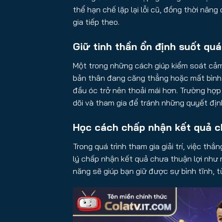
thể hạn chế lặp lại lỗi cũ, đồng thời nâ
gia tiếp theo.
Giữ tinh thần ổn định suốt quá
Một trong những cách giúp kiểm soát cảm
bản thân đang căng thẳng hoặc mất bình t
đầu óc trở nên thoải mái hơn. Trường hợp 
dõi và tham gia để tránh những quyết định
Học cách chấp nhận kết quả c
Trong quá trình tham gia giải trí, việc thắ
lý chấp nhận kết quả chưa thuận lợi như m
năng sẽ giúp bạn giữ được sự bình tĩnh, 