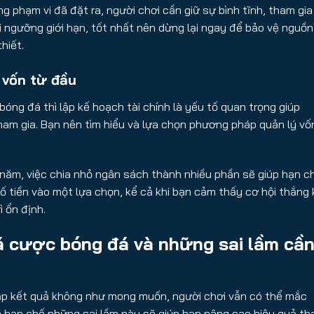
 phạm vi đã đặt ra, người chơi cần giữ sự bình tĩnh, tham gia
i ngưỡng giới hạn, tốt nhất nên dừng lại ngay để bảo vệ nguồn
hiết.
 vốn từ đầu
óng đá thì lập kế hoạch tài chính là yếu tố quan trọng giúp
tham gia. Bạn nên tìm hiểu và lựa chọn phương pháp quản lý vố
 năm, việc chia nhỏ ngân sách thành nhiều phần sẽ giúp hạn c
số tiền vào một lựa chọn, kể cả khi bạn cảm thấy cơ hội thắng
 ổn định.
á cược bóng đá và những sai lầm cầ
 gặp kết quả không như mong muốn, người chơi vẫn có thể mắc
 và hạn chế những sai lầm này sẽ giúp bạn nâng cao hiệu quả t