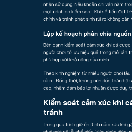
nhận sử dụng. Nếu khoản chi vẫn nằm trong
một cách có kiểm soát. Khi số tiền đạt tớ
chính và tránh phát sinh rủi ro không cần t
Lập kế hoạch phân chia nguồn
Bên cạnh kiểm soát cảm xúc khi cá cược b
người chơi tối ưu hiệu quả trong mỗi lần 
phù hợp với khả năng của mình.
Theo kinh nghiệm từ nhiều người chơi lâu
rủi ro. Đồng thời, không nên dồn toàn bộ 
cao, nhằm đảm bảo lợi nhuận được duy trì
Kiểm soát cảm xúc khi c
tránh
Trong quá trình giữ ổn định cảm xúc khi
phải một số lỗi phổ biến. Việc nhận diện