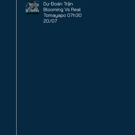
Dự Đoán Trận
Blooming Vs Real
Tomayapo 07h30
20/07