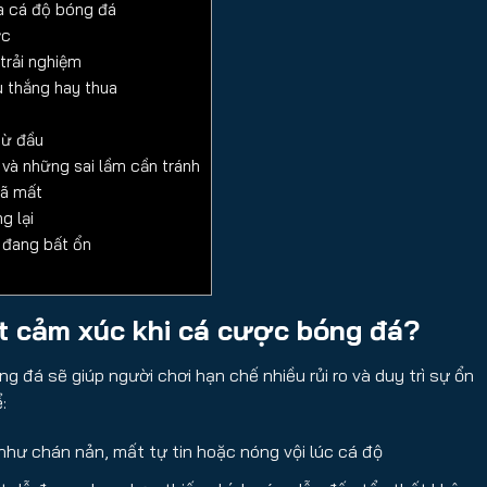
a cá độ bóng đá
ợc
 trải nghiệm
 thắng hay thua
từ đầu
và những sai lầm cần tránh
đã mất
g lại
 đang bất ổn
át cảm xúc khi cá cược bóng đá?
g đá sẽ giúp người chơi hạn chế nhiều rủi ro và duy trì sự ổn
:
hư chán nản, mất tự tin hoặc nóng vội lúc cá độ