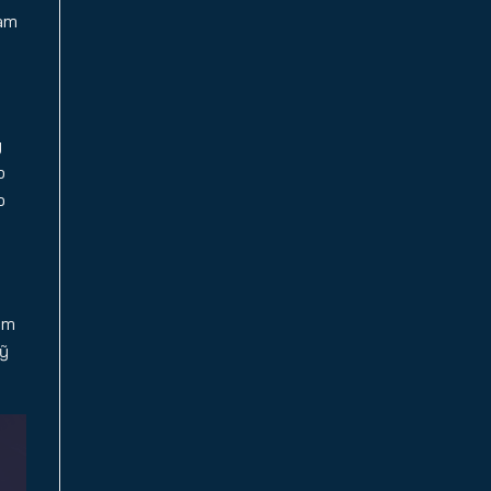
ham
y
p
o
âm
kỹ