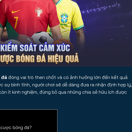
 đá
đóng vai trò then chốt và có ảnh hưởng lớn đến kết quả
ược sự bình tĩnh, người chơi sẽ dễ dàng đưa ra nhận định hợp lý
còn ít kinh nghiệm, đừng bỏ qua những chia sẻ hữu ích được
á cược bóng đá?