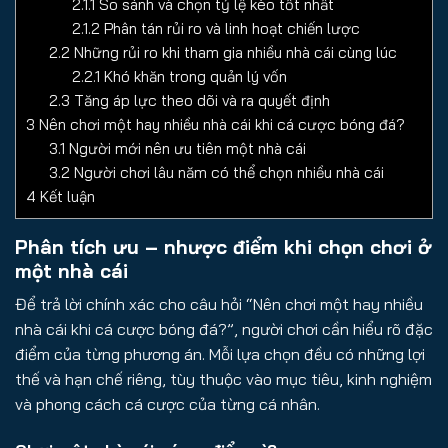
2.1.1
So sánh và chọn tỷ lệ kèo tốt nhất
2.1.2
Phân tán rủi ro và linh hoạt chiến lược
2.2
Những rủi ro khi tham gia nhiều nhà cái cùng lúc
2.2.1
Khó khăn trong quản lý vốn
2.3
Tăng áp lực theo dõi và ra quyết định
3
Nên chơi một hay nhiều nhà cái khi cá cược bóng đá?
3.1
Người mới nên ưu tiên một nhà cái
3.2
Người chơi lâu năm có thể chọn nhiều nhà cái
4
Kết luận
Phân tích ưu – nhược điểm khi chọn chơi ở
một nhà cái
Để trả lời chính xác cho câu hỏi “Nên chơi một hay nhiều
nhà cái khi cá cược bóng đá?”, người chơi cần hiểu rõ đặc
điểm của từng phương án. Mỗi lựa chọn đều có những lợi
thế và hạn chế riêng, tùy thuộc vào mục tiêu, kinh nghiệm
và phong cách cá cược của từng cá nhân.