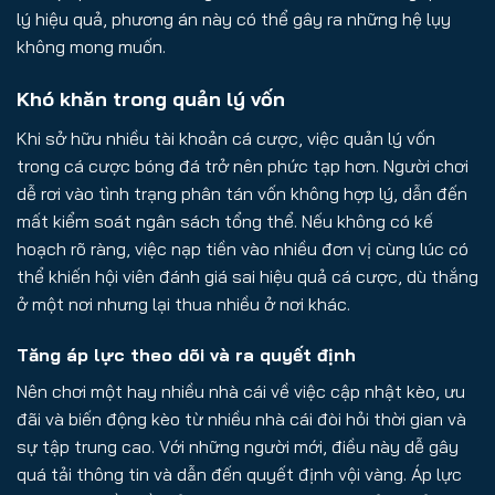
lý hiệu quả, phương án này có thể gây ra những hệ lụy
không mong muốn.
Khó khăn trong quản lý vốn
Khi sở hữu nhiều tài khoản cá cược, việc quản lý vốn
trong cá cược bóng đá trở nên phức tạp hơn. Người chơi
dễ rơi vào tình trạng phân tán vốn không hợp lý, dẫn đến
mất kiểm soát ngân sách tổng thể. Nếu không có kế
hoạch rõ ràng, việc nạp tiền vào nhiều đơn vị cùng lúc có
thể khiến hội viên đánh giá sai hiệu quả cá cược, dù thắng
ở một nơi nhưng lại thua nhiều ở nơi khác.
Tăng áp lực theo dõi và ra quyết định
Nên chơi một hay nhiều nhà cái về việc cập nhật kèo, ưu
đãi và biến động kèo từ nhiều nhà cái đòi hỏi thời gian và
sự tập trung cao. Với những người mới, điều này dễ gây
quá tải thông tin và dẫn đến quyết định vội vàng. Áp lực