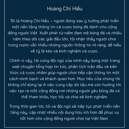
Hoàng Chí Hiếu
Tôi là Hoàng Chí Hiếu – người đứng sau ý tưởng phát triển
một nền tảng thông tin cá cược bóng đá dành cho cộng
đồng người Việt. Xuất phát từ niềm đam mê bóng đá và nhiều
năm theo dõi các giải đấu lớn, tôi nhận thấy người chơi
trong nước vẫn thiếu những nguồn thông tin rõ ràng, dễ hiểu
về tỷ lệ kèo và kinh nghiệm cá cược.
Chính vì vậy, tôi cùng đội ngũ của mình xây dựng một trang
web chuyên tổng hợp tin tức, phân tích trận đấu và kiến
thức cá cược nhằm giúp người chơi tiếp cận thông tin một
cách minh bạch và khách quan hơn. Mục tiêu của chúng tôi
không chỉ dừng lại ở việc cung cấp dữ liệu mà còn hướng tới
việc tạo ra một cộng đồng nơi những người yêu bóng đá có
thể tham khảo, học hỏi và chia sẻ kinh nghiệm.
Trong thời gian tới, tôi và đội ngũ sẽ tiếp tục phát triển nền
tảng này, cập nhật nhiều nội dung hữu ích hơn để phục vụ
tốt hơn cho cộng đồng người chơi tại Việt Nam.