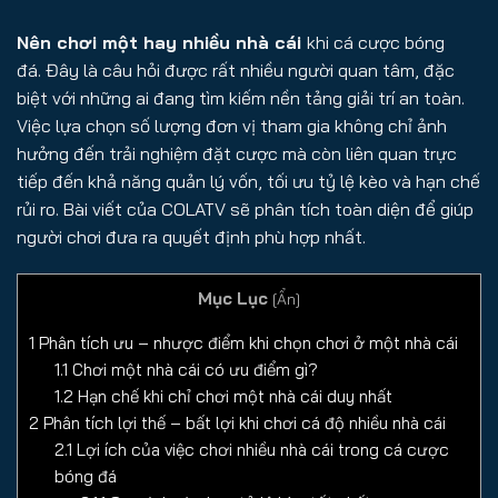
Nên chơi một hay nhiều nhà cái
khi cá cược bóng
đá.
Đây là câu hỏi được rất nhiều người quan tâm, đặc
biệt với những ai đang tìm kiếm nền tảng giải trí an toàn.
Việc lựa chọn số lượng đơn vị tham gia không chỉ ảnh
hưởng đến trải nghiệm đặt cược mà còn liên quan trực
tiếp đến khả năng quản lý vốn, tối ưu tỷ lệ kèo và hạn chế
rủi ro. Bài viết của COLATV sẽ phân tích toàn diện để giúp
người chơi đưa ra quyết định phù hợp nhất.
Mục Lục
[
Ẩn
]
1
Phân tích ưu – nhược điểm khi chọn chơi ở một nhà cái
1.1
Chơi một nhà cái có ưu điểm gì?
1.2
Hạn chế khi chỉ chơi một nhà cái duy nhất
2
Phân tích lợi thế – bất lợi khi chơi cá độ nhiều nhà cái
2.1
Lợi ích của việc chơi nhiều nhà cái trong cá cược
bóng đá