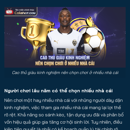
Cao thủ giàu kinh nghiệm nên chọn chơi ở nhiều nhà cái
Người chơi lâu năm có thể chọn nhiều nhà cái
Nên chơi một hay nhiều nhà cái với những người dày dặn
kinh nghiệm, việc tham gia nhiều nhà cái mang lại lợi thế
rõ rệt. Khả năng so sánh kèo, tận dụng ưu đãi và phân bổ
vốn hiệu quả giúp gia tăng cơ hội sinh lời. Tuy nhiên, điều
kiện tiên quyết là phải có kế hoạch quản lý tài chính rõ