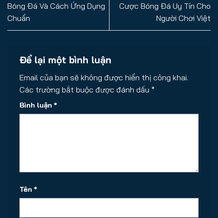
Bóng Đá Và Cách Ứng Dụng
Cược Bóng Đá Uy Tín Cho
Chuẩn
Người Chơi Việt
Để lại một bình luận
Email của bạn sẽ không được hiển thị công khai.
Các trường bắt buộc được đánh dấu
*
Bình luận
*
Tên
*