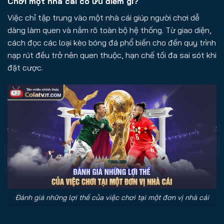
Chơi một nhà cái có ưu điểm gì?
Việc chỉ tập trung vào một nhà cái giúp người chơi dễ
dàng làm quen và nắm rõ toàn bộ hệ thống. Từ giao diện,
cách đọc các loại kèo bóng đá phổ biến cho đến quy trình
nạp rút đều trở nên quen thuộc, hạn chế tối đa sai sót khi
đặt cược.
Đánh giá những lợi thế của việc chơi tại một đơn vị nhà cái