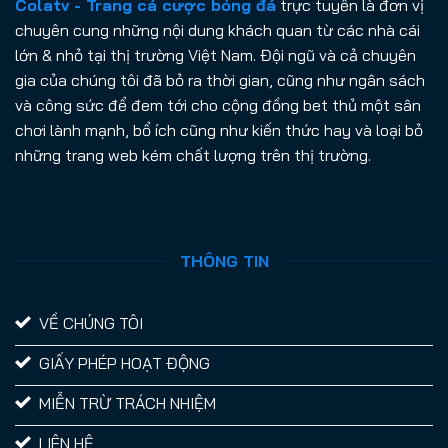
Colatv - Trang cá cược bóng đá
trực tuyến là đơn vị
chuyên cung những nội dung khách quan từ các nhà cái
lớn & nhỏ tại thị trường Việt Nam. Đội ngũ và cả chuyên
gia của chúng tôi đã bỏ ra thời gian, cũng như ngân sách
và công sức để đem tới cho cộng đồng bet thủ một sân
chơi lành mạnh, bổ ích cũng như kiến thức hay và loại bỏ
những trang web kém chất lượng trên thị trường.
THÔNG TIN
VỀ CHÚNG TÔI
GIẤY PHÉP HOẠT ĐỘNG
MIỄN TRỪ TRÁCH NHIỆM
LIÊN HỆ