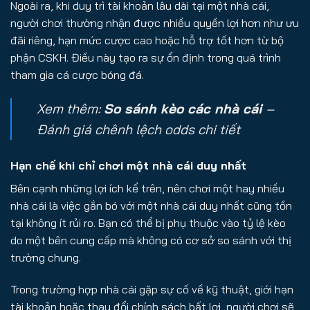
Ngoài ra, khi duy trì tài khoản lâu dài tại một nhà cái,
người chơi thường nhận được nhiều quyền lợi hơn như ưu
đãi riêng, hạn mức cược cao hoặc hỗ trợ tốt hơn từ bộ
phận CSKH. Điều này tạo ra sự ổn định trong quá trình
tham gia cá cược bóng đá.
Xem thêm:
So sánh kèo các nhà cái
–
Đánh giá chênh lệch odds chi tiết
Hạn chế khi chỉ chơi một nhà cái duy nhất
Bên cạnh những lợi ích kể trên, nên chơi một hay nhiều
nhà cái là việc gắn bó với một nhà cái duy nhất cũng tồn
tại không ít rủi ro. Bạn có thể bị phụ thuộc vào tỷ lệ kèo
do một bên cung cấp mà không có cơ sở so sánh với thị
trường chung.
Trong trường hợp nhà cái gặp sự cố về kỹ thuật, giới hạn
tài khoản hoặc thay đổi chính sách bất lợi, người chơi sẽ