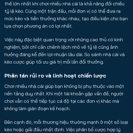
thế lớn nhất khi chơi nhiều nhà cái là khả năng đối chiếu
tỷ lệ kèo. Cùng một trận đấu, mỗi đơn vị có thể đưa ra
mức kèo và tiền thưởng khác nhau, tạo điều kiện cho bạn
lựa chọn phương án có lợi nhất.
Việc này đặc biệt quan trọng với những cao thủ có kinh
nghiệm, bởi chỉ cần chênh lệch nhỏ về tỷ lệ cũng ảnh
hưởng đáng kể đến lợi nhuận lâu dài. So sánh nhà cái và
kèo cược giúp tối ưu giá trị mỗi lần đổi thưởng.
Phân tán rủi ro và linh hoạt chiến lược
Chơi nhiều nhà cái giúp bạn không bị phụ thuộc vào một
nền tảng duy nhất. Khi một tài khoản gặp vấn đề, người
chơi vẫn có thể tiếp tục cá độ tại các đơn vị khác mà
không làm gián đoạn kế hoạch.
Bên cạnh đó, mỗi thương hiệu thường mạnh ở một số loại
kèo hoặc giải đấu nhất định. Việc phân bổ cược hợp lý