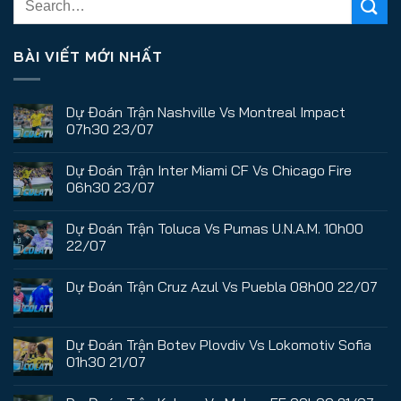
BÀI VIẾT MỚI NHẤT
Dự Đoán Trận Nashville Vs Montreal Impact
07h30 23/07
Dự Đoán Trận Inter Miami CF Vs Chicago Fire
06h30 23/07
Dự Đoán Trận Toluca Vs Pumas U.N.A.M. 10h00
22/07
Dự Đoán Trận Cruz Azul Vs Puebla 08h00 22/07
Dự Đoán Trận Botev Plovdiv Vs Lokomotiv Sofia
01h30 21/07