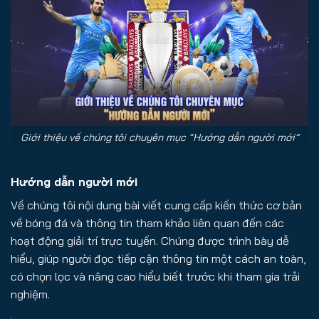
Giới thiệu về chúng tôi chuyên mục “Hướng dẫn người mới”
Hướng dẫn người mới
Về chúng tôi nội dung bài viết cung cấp kiến thức cơ bản
về bóng đá và thông tin tham khảo liên quan đến các
hoạt động giải trí trực tuyến. Chúng được trình bày dễ
hiểu, giúp người đọc tiếp cận thông tin một cách an toàn,
có chọn lọc và nâng cao hiểu biết trước khi tham gia trải
nghiệm.