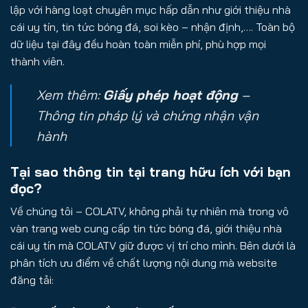
lập với hàng loạt chuyên mục hấp dẫn như giới thiệu nhà
cái uy tín, tin tức bóng đá, soi kèo – nhận định,…. Toàn bộ
dữ liệu tại đây đều hoàn toàn miễn phí, phù hợp mọi
thành viên.
Xem thêm:
Giấy phép hoạt động
–
Thông tin pháp lý và chứng nhận vận
hành
Tại sao thông tin tại trang hữu ích với bạn
đọc?
Về chúng tôi – COLATV, không phải tự nhiên mà trong vô
vàn trang web cung cấp tin tức bóng đá, giới thiệu nhà
cái uy tín mà COLATV giữ được vị trí cho mình. Bên dưới là
phân tích ưu điểm về chất lượng nội dung mà website
đăng tải: