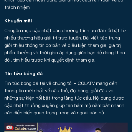
trách nhiệm.
Khuyến mãi
Chuyên mục cập nhật các chương trình ưu đãi nổi bật từ
nhiều thương hiệu giải trí trực tuyến. Bài viết tập trung
giới thiệu thông tin cơ bản về điều kiện tham gia, giá trị
phần thưởng và thời gian áp dụng giúp bạn dễ dàng theo
dõi, tìm hiểu trước khi quyết định tham gia.
Tin tức bóng đá
Tin tức bóng đá tại về chúng tôi – COLATV mang đến
thông tin mới nhất về cầu thủ, đội bóng, giải đấu và
những sự kiện nổi bật trong làng túc cầu. Nội dung được
cập nhật thường xuyên giúp fan hâm mộ nắm bắt nhanh
các diễn biến quan trọng trong và ngoài sân cỏ.