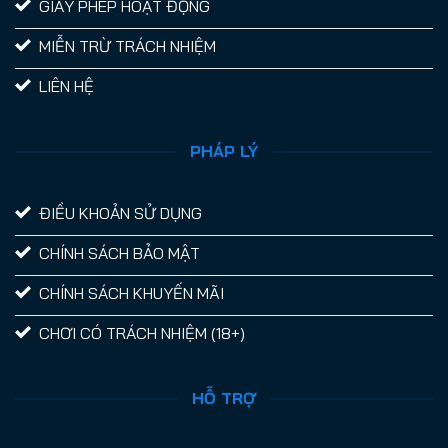
GIẤY PHÉP HOẠT ĐỘNG
MIỄN TRỪ TRÁCH NHIỆM
LIÊN HỆ
PHÁP LÝ
ĐIỀU KHOẢN SỬ DỤNG
CHÍNH SÁCH BẢO MẬT
CHÍNH SÁCH KHUYẾN MÃI
CHƠI CÓ TRÁCH NHIỆM (18+)
HỖ TRỢ