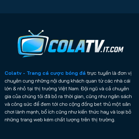
Colatv - Trang cá cược bóng đá
trực tuyến là đơn vị
chuyên cung những nội dung khách quan từ các nhà cái
lớn & nhỏ tại thị trường Việt Nam. Đội ngũ và cả chuyên
gia của chúng tôi đã bỏ ra thời gian, cũng như ngân sách
và công sức để đem tới cho cộng đồng bet thủ một sân
chơi lành mạnh, bổ ích cũng như kiến thức hay và loại bỏ
những trang web kém chất lượng trên thị trường.