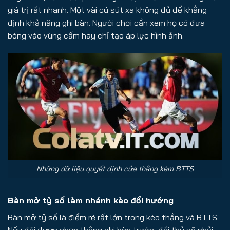
giá trị rất nhanh. Một vài cú sút xa không đủ để khẳng
định khả năng ghi bàn. Người chơi cần xem họ có đưa
bóng vào vùng cấm hay chỉ tạo áp lực hình ảnh.
Những dữ liệu quyết định cửa thắng kèm BTTS
Bàn mở tỷ số làm nhánh kèo đổi hướng
Bàn mở tỷ số là điểm rẽ rất lớn trong kèo thắng và BTTS.