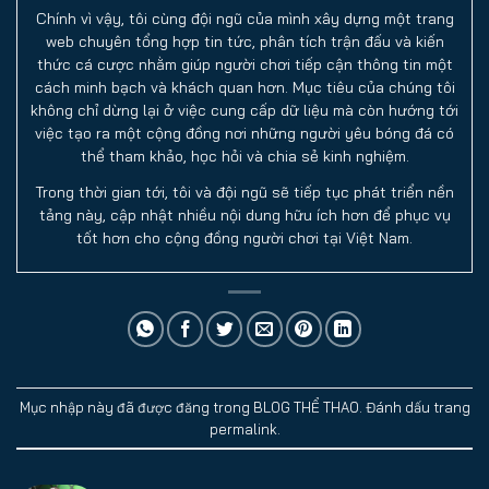
Chính vì vậy, tôi cùng đội ngũ của mình xây dựng một trang
web chuyên tổng hợp tin tức, phân tích trận đấu và kiến
thức cá cược nhằm giúp người chơi tiếp cận thông tin một
cách minh bạch và khách quan hơn. Mục tiêu của chúng tôi
không chỉ dừng lại ở việc cung cấp dữ liệu mà còn hướng tới
việc tạo ra một cộng đồng nơi những người yêu bóng đá có
thể tham khảo, học hỏi và chia sẻ kinh nghiệm.
Trong thời gian tới, tôi và đội ngũ sẽ tiếp tục phát triển nền
tảng này, cập nhật nhiều nội dung hữu ích hơn để phục vụ
tốt hơn cho cộng đồng người chơi tại Việt Nam.
Mục nhập này đã được đăng trong
BLOG THỂ THAO
. Đánh dấu trang
permalink
.