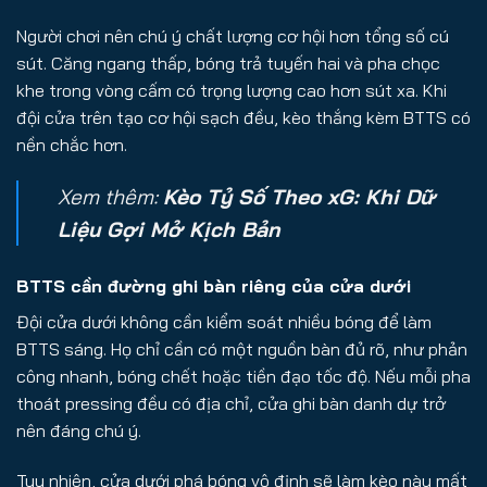
Người chơi nên chú ý chất lượng cơ hội hơn tổng số cú
sút. Căng ngang thấp, bóng trả tuyến hai và pha chọc
khe trong vòng cấm có trọng lượng cao hơn sút xa. Khi
đội cửa trên tạo cơ hội sạch đều, kèo thắng kèm BTTS có
nền chắc hơn.
Xem thêm:
Kèo Tỷ Số Theo xG: Khi Dữ
Liệu Gợi Mở Kịch Bản
BTTS cần đường ghi bàn riêng của cửa dưới
Đội cửa dưới không cần kiểm soát nhiều bóng để làm
BTTS sáng. Họ chỉ cần có một nguồn bàn đủ rõ, như phản
công nhanh, bóng chết hoặc tiền đạo tốc độ. Nếu mỗi pha
thoát pressing đều có địa chỉ, cửa ghi bàn danh dự trở
nên đáng chú ý.
Tuy nhiên, cửa dưới phá bóng vô định sẽ làm kèo này mất