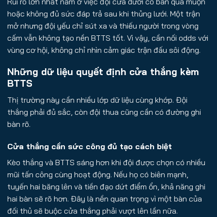
Rủi ro lớn nhất nằm ở việc đội cửa dưới có bàn quá muộn
hoặc không đủ sức đáp trả sau khi thủng lưới. Một trận
mở nhưng đội yếu chỉ sút xa và thiếu người trong vòng
cấm vẫn không tạo nền BTTS tốt. Vì vậy, cần nối odds với
vùng cơ hội, không chỉ nhìn cảm giác trận đấu sôi động.
Những dữ liệu quyết định cửa thắng kèm
BTTS
Thị trường này cần nhiều lớp dữ liệu cùng khớp. Đội
thắng phải đủ sắc, còn đội thua cũng cần có đường ghi
bàn rõ.
Cửa thắng cần sức công đủ tạo cách biệt
Kèo thắng và BTTS sáng hơn khi đội được chọn có nhiều
mũi tấn công cùng hoạt động. Nếu họ có biên mạnh,
tuyến hai băng lên và tiền đạo dứt điểm ổn, khả năng ghi
hai bàn sẽ rõ hơn. Đây là nền quan trọng vì một bàn của
đối thủ sẽ buộc cửa thắng phải vượt lên lần nữa.