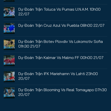
Dự Đoán Trận Toluca Vs Pumas U.N.A.M. 10h00
22/07
Dự Đoán Trận Cruz Azul Vs Puebla 08h00 22/07
Dự Đoán Trận Botev Plovdiv Vs Lokomotiv Sofia
01h30 21/07
Dự Đoán Trận Kalmar Vs Malmo FF 00h00 21/07
Dự Đoán Trận IFK Mariehamn Vs Lahti 23h00
20/07
Dự Đoán Trận Blooming Vs Real Tomayapo 07h30
20/07