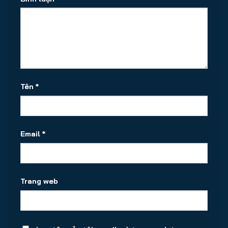
Tên
*
Email
*
Trang web