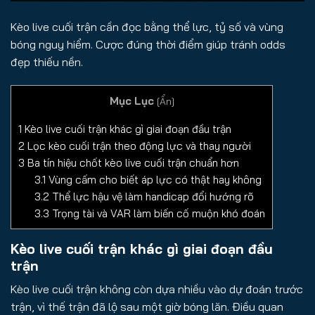
Kèo live cuối trận cần đọc bằng thể lực, tỷ số và vùng
bóng nguy hiểm. Cược đúng thời điểm giúp tránh odds
đẹp thiếu nền.
Mục Lục
[
Ẩn
]
1
Kèo live cuối trận khác gì giai đoạn đầu trận
2
Lọc kèo cuối trận theo động lực và thay người
3
Ba tín hiệu chốt kèo live cuối trận chuẩn hơn
3.1
Vùng cấm cho biết áp lực có thật hay không
3.2
Thể lực hậu vệ làm handicap đổi hướng rõ
3.3
Trọng tài và VAR làm biến cố muộn khó đoán
Kèo live cuối trận khác gì giai đoạn đầu
trận
Kèo live cuối trận không còn dựa nhiều vào dự đoán trước
trận, vì thế trận đã lộ sau một giờ bóng lăn. Điều quan