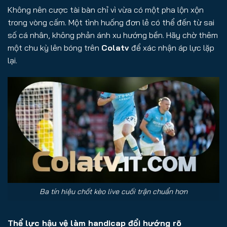
Không nên cược tài bàn chỉ vì vừa có một pha lộn xộn
trong vòng cấm. Một tình huống đơn lẻ có thể đến từ sai
số cá nhân, không phản ánh xu hướng bền. Hãy chờ thêm
một chu kỳ lên bóng trên
Colatv
để xác nhận áp lực lặp
lại.
Ba tín hiệu chốt kèo live cuối trận chuẩn hơn
Thể lực hậu vệ làm handicap đổi hướng rõ