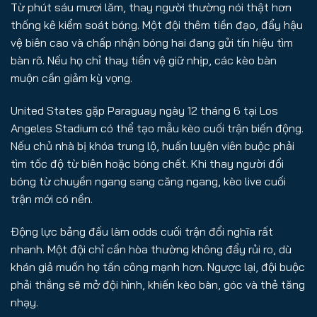
Từ phút sáu mươi lăm, thay người thường nói thật hơn
thống kê kiểm soát bóng. Một đội thêm tiền đạo, đẩy hậu
vệ biên cao và chấp nhận bóng hai đang gửi tín hiệu tìm
bàn rõ. Nếu họ chỉ thay tiền vệ giữ nhịp, các kèo bàn
muộn cần giảm kỳ vọng.
United States gặp Paraguay ngày 12 tháng 6 tại Los
Angeles Stadium có thể tạo mẫu kèo cuối trận biến động.
Nếu chủ nhà bị khóa trung lộ, huấn luyện viên buộc phải
tìm tốc độ từ biên hoặc bóng chết. Khi thay người đổi
bóng từ chuyền ngang sang căng ngang, kèo live cuối
trận mới có nền.
Động lực bảng đấu làm odds cuối trận đổi nghĩa rất
nhanh. Một đội chỉ cần hòa thường không đẩy rủi ro, dù
khán giả muốn họ tấn công mạnh hơn. Ngược lại, đội buộc
phải thắng sẽ mở đội hình, khiến kèo bàn, góc và thẻ tăng
nhạy.