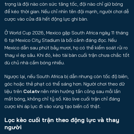
trọng là đội nào còn sức tăng tốc, đội nào chỉ giữ bóng
để kéo thời gian. Nếu chỉ nhìn tên đội mạnh, người chơi dễ
cược vào cửa đã hết động lực ghi bàn.
Ở World Cup 2026, Mexico gặp South Africa ngày 11 tháng
6 tại Mexico City Stadium là bối cảnh đáng đọc. Nếu
Mexico dẫn sau phút bảy mươi, họ có thể kiểm soát rủi ro
thay vì ép sâu. Khi đó, kèo tài bàn cuối trận chưa chắc tốt
dù chủ nhà cầm bóng nhiều.
Ngược lại, nếu South Africa bị dẫn nhưng còn tốc độ biên,
góc hoặc thẻ phạt có thể sáng hơn. Người chơi theo dữ
liệu trên
Colatv
nên nhìn hướng tấn công sau mỗi lần
mất bóng, không chỉ tỷ số. Kèo live cuối trận chỉ đáng
cược khi áp lực đi vào vùng tạo biến cố thật.
Lọc kèo cuối trận theo động lực và thay
người