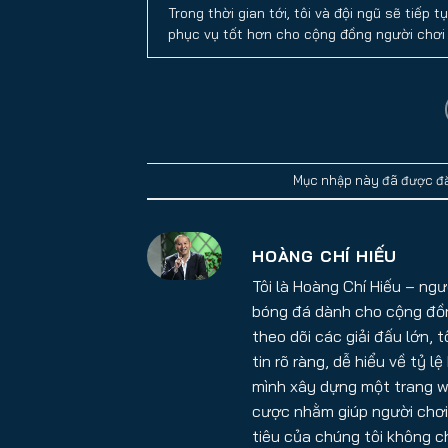
Trong thời gian tới, tôi và đội ngũ sẽ tiếp
phục vụ tốt hơn cho cộng đồng người chơi 
Mục nhập này đã được đ
HOÀNG CHÍ HIẾU
Tôi là Hoàng Chí Hiếu – ng
bóng đá dành cho cộng đồn
theo dõi các giải đấu lớn,
tin rõ ràng, dễ hiểu về tỷ l
mình xây dựng một trang we
cược nhằm giúp người chơi
tiêu của chúng tôi không ch