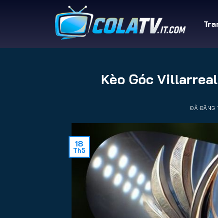
Chuyển
đến
Tra
nội
dung
Kèo Góc Villarrea
ĐÃ ĐĂNG
18
Th5