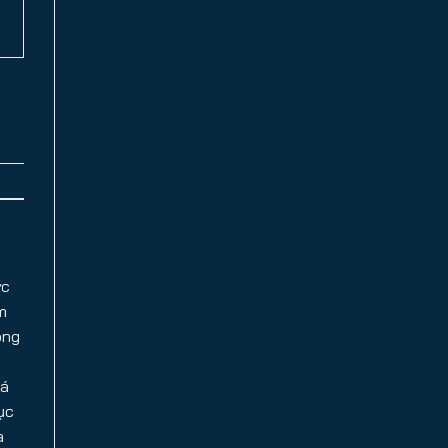
ợc
m
ông
cá
ục
a