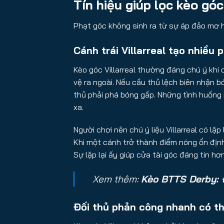
Tín hiệu giúp lọc kèo góc
Phạt góc không sinh ra từ sự áp đảo mơ hồ
Cánh trái Villarreal tạo nhiều
Kèo góc Villarreal thường đáng chú ý khi
vệ ra ngoài. Nếu cầu thủ lệch biên nhận
thủ phải phá bóng gấp. Những tình huống
xa.
Người chơi nên chú ý liệu Villarreal có l
Khi một cánh trở thành điểm nóng ổn định,
Sự lặp lại ấy giúp cửa tài góc đáng tin h
Xem thêm:
Kèo BTTS Derby: 
Đối thủ phản công nhanh có t