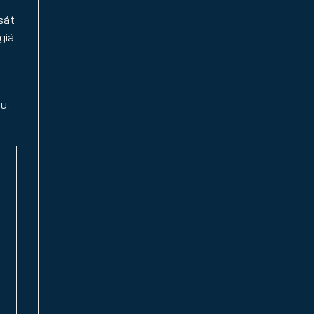
sát
giá
âu