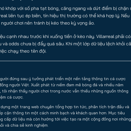
 nó khớp với số pha tạt bóng, căng ngang và dứt điểm bị chặn 
real liên tục ép biên, tín hiệu thị trường có thể khá hợp lý. Nếu 
người chơi nên tránh bị kéo theo kỳ vọng ảo.
ệu cạnh nhau trước khi xuống tiền ở kèo này. Villarreal phải có
u và odds chưa bị đẩy quá sâu. Khi một lớp dữ liệu lệch khỏi c
iệc chạy theo tên đội.
 người đứng sau ý tưởng phát triển một nền tảng thông tin cá cược
ồng người Việt. Xuất phát từ niềm đam mê bóng đá và nhiều năm
n, tôi nhận thấy người chơi trong nước vẫn thiếu những nguồn thông
hiệm cá cược.
y dựng một trang web chuyên tổng hợp tin tức, phân tích trận đấu và
ếp cận thông tin một cách minh bạch và khách quan hơn. Mục tiêu
ung cấp dữ liệu mà còn hướng tới việc tạo ra một cộng đồng nơi những
i và chia sẻ kinh nghiệm.