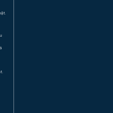
hật.
ậu
á
t.