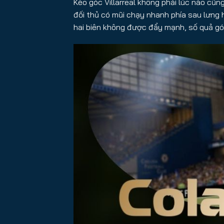
Kèo góc Villarreal không phải lúc nào cũn
đối thủ có mũi chạy nhanh phía sau lưng hậ
hai biên không được đẩy mạnh, số quả g