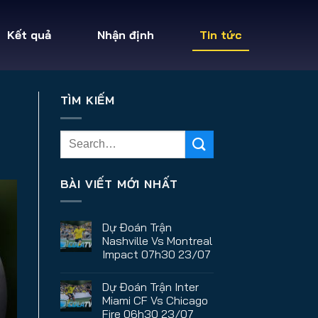
Kết quả
Nhận định
Tin tức
TÌM KIẾM
BÀI VIẾT MỚI NHẤT
Dự Đoán Trận
Nashville Vs Montreal
Impact 07h30 23/07
Dự Đoán Trận Inter
Miami CF Vs Chicago
Fire 06h30 23/07