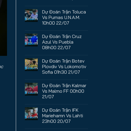
Dự Đoán Trận Toluca
Vs Pumas U.N.A.M.
10h00 22/07
Dự Đoán Trận Cruz
Azul Vs Puebla
08h00 22/07
Dự Đoán Trận Botev
ọc
Plovdiv Vs Lokomotiv
Sofia 01h30 21/07
Dự Đoán Trận Kalmar
Vs Malmo FF 00h00
21/07
Dự Đoán Trận IFK
Mariehamn Vs Lahti
23h00 20/07