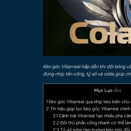
Kèo góc Villarreal hấp dẫn khi đội bóng v
đúng nhịp tấn công, tỷ số và odds giúp c
Mục Lục
[
Ẩn
]
1
Kèo góc Villarreal qua nhịp kéo biên chủ
2
Tín hiệu giúp lọc kèo góc Villarreal chín
2.1
Cánh trái Villarreal tạo nhiều pha c
2.2
Đối thủ phản công nhanh có thể là
2.3
Tỷ số sớm làm hướng kèo góc đổi 