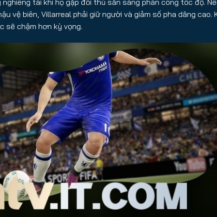
g nghiêng tài khi họ gặp đối thủ sẵn sàng phản công tốc độ. N
u vệ biên, Villarreal phải giữ người và giảm số pha dâng cao. 
óc sẽ chậm hơn kỳ vọng.