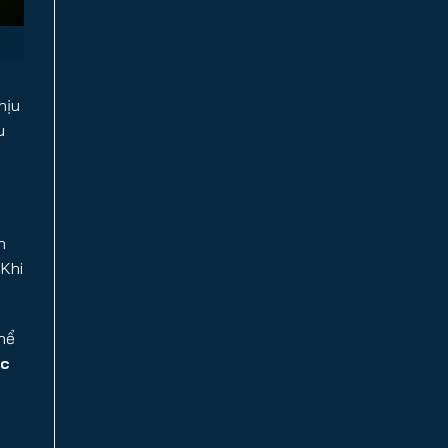
hịu
u
n
 Khi
thể
ực