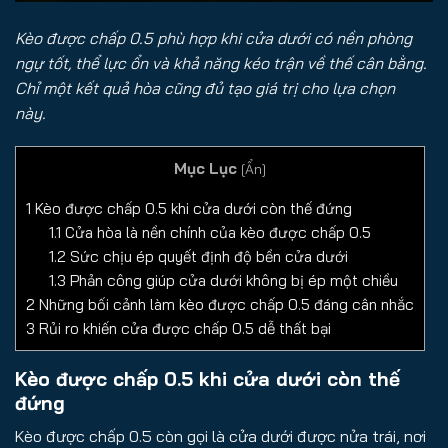
Kèo được chấp 0.5 phù hợp khi cửa dưới có nền phòng
ngự tốt, thể lực ổn và khả năng kéo trận về thế cân bằng.
Chỉ một kết quả hòa cũng đủ tạo giá trị cho lựa chọn
này.
Mục Lục
[
Ẩn
]
1
Kèo được chấp 0.5 khi cửa dưới còn thế đứng
1.1
Cửa hòa là nền chính của kèo được chấp 0.5
1.2
Sức chịu ép quyết định độ bền cửa dưới
1.3
Phản công giúp cửa dưới không bị ép một chiều
2
Những bối cảnh làm kèo được chấp 0.5 đáng cân nhắc
3
Rủi ro khiến cửa được chấp 0.5 dễ thất bại
Kèo được chấp 0.5 khi cửa dưới còn thế
đứng
Kèo được chấp 0.5 còn gọi là cửa dưới được nửa trái, nơi