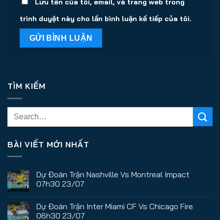
Lưu tên của tôi, email, và trang web trong
trình duyệt này cho lần bình luận kế tiếp của tôi.
TÌM KIẾM
BÀI VIẾT MỚI NHẤT
Dự Đoán Trận Nashville Vs Montreal Impact
07h30 23/07
Dự Đoán Trận Inter Miami CF Vs Chicago Fire
06h30 23/07