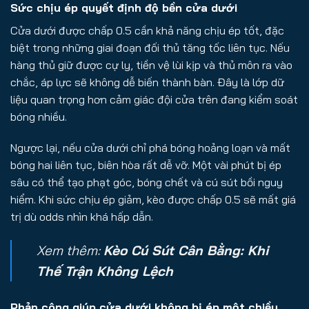
Sức chịu ép quyết định độ bền cửa dưới
Cửa dưới được chấp 0.5 cần khả năng chịu ép tốt, đặc
biệt trong những giai đoạn đối thủ tăng tốc liên tục. Nếu
hàng thủ giữ được cự ly, tiền vệ lùi kịp và thủ môn ra vào
chắc, áp lực sẽ không dễ biến thành bàn. Đây là lớp dữ
liệu quan trọng hơn cảm giác đội cửa trên đang kiểm soát
bóng nhiều.
Ngược lại, nếu cửa dưới chỉ phá bóng hoảng loạn và mất
bóng hai liên tục, biên hòa rất dễ vỡ. Một vài phút bị ép
sâu có thể tạo phạt góc, bóng chết và cú sút bồi nguy
hiểm. Khi sức chịu ép giảm, kèo được chấp 0.5 sẽ mất giá
trị dù odds nhìn khá hấp dẫn.
Xem thêm:
Kèo Cú Sút Cân Bằng: Khi
Thế Trận Không Lệch
Phản công giúp cửa dưới không bị ép một chiều