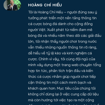
HOÀNG CHÍ HIẾU
Tôi là Hoàng Chí Hiếu – người đứng sau ý
tưởng phát triển một nền tảng thông tin
cá cược bóng đá dành cho cộng đồng
người Việt. Xuất phát từ niềm đam mê
bóng đá và nhiều năm theo dõi các giải đấu
lớn, tôi nhận thấy người chơi trong nước
vẫn thiếu những nguồn thông tin rõ ràng,
dễ hiểu về tỷ lệ kèo và kinh nghiệm cá
cược. Chính vì vậy, tôi cùng đội ngũ của
mình xây dựng một trang web chuyên tổng
hợp tin tức, phân tích trận đấu và kiến
thức cá cược nhằm giúp người chơi tiếp
cận thông tin một cách minh bạch và
khách quan hơn. Mục tiêu của chúng tôi
không chỉ dừng lại ở việc cung cấp dữ liệu
mà còn hướng tới việc tạo ra một cộng