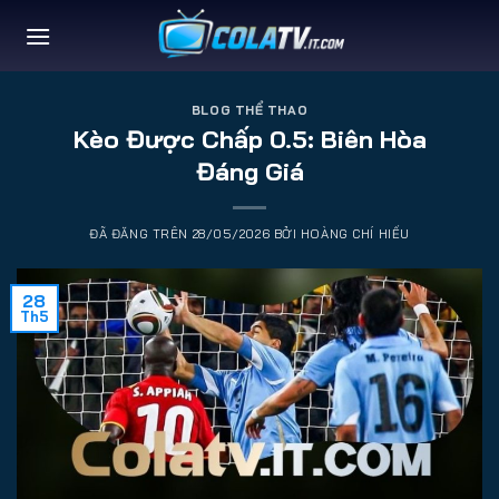
Chuyển
đến
nội
dung
BLOG THỂ THAO
Kèo Được Chấp 0.5: Biên Hòa
Đáng Giá
ĐÃ ĐĂNG TRÊN
28/05/2026
BỞI
HOÀNG CHÍ HIẾU
28
Th5