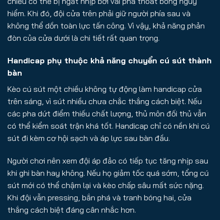
chiều có thể bị ngắt nhịp bởi vài pha thoát bóng nguy
hiểm. Khi đó, đội cửa trên phải giữ người phía sau và
không thể dồn toàn lực tấn công. Vì vậy, khả năng phản
đòn của cửa dưới là chi tiết rất quan trọng.
Handicap phụ thuộc khả năng chuyển cú sút thành
bàn
Kèo cú sút một chiều không tự động làm handicap cửa
trên sáng, vì sút nhiều chưa chắc thắng cách biệt. Nếu
các pha dứt điểm thiếu chất lượng, thủ môn đối thủ vẫn
có thể kiểm soát trận khá tốt. Handicap chỉ có nền khi cú
sút đi kèm cơ hội sạch và áp lực sau bàn đầu.
Người chơi nên xem đội áp đảo có tiếp tục tăng nhịp sau
khi ghi bàn hay không. Nếu họ giảm tốc quá sớm, tổng cú
sút mới có thể chậm lại và kèo chấp sâu mất sức nặng.
Khi đội vẫn pressing, bắn phá và tranh bóng hai, cửa
thắng cách biệt đáng cân nhắc hơn.