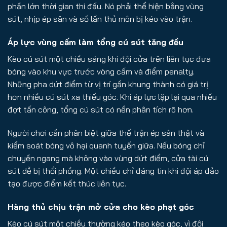
phần lớn thời gian thi đấu. Nó phải thể hiện bằng vùng
sút, nhịp ép sân và số lần thủ môn bị kéo vào trận.
Áp lực vùng cấm làm tổng cú sút tăng đều
Kèo cú sút một chiều sáng khi đội cửa trên liên tục đưa
bóng vào khu vực trước vòng cấm và điểm penalty.
Những pha dứt điểm từ vị trí gần khung thành có giá trị
hơn nhiều cú sút xa thiếu góc. Khi áp lực lặp lại qua nhiều
đợt tấn công, tổng cú sút có nền phân tích rõ hơn.
Người chơi cần phân biệt giữa thế trận ép sân thật và
kiểm soát bóng vô hại quanh tuyến giữa. Nếu bóng chỉ
chuyền ngang mà không vào vùng dứt điểm, cửa tài cú
sút dễ bị thổi phồng. Một chiều chỉ đáng tin khi đội áp đảo
tạo được điểm kết thúc liên tục.
Hàng thủ chịu trận mở cửa cho kèo phạt góc
Kèo cú sút một chiều thường kéo theo kèo góc, vì đội