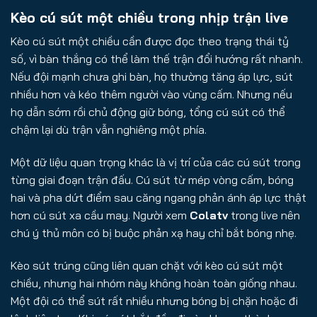
Kèo cú sút một chiều trong nhịp trận live
Kèo cú sút một chiều cần được đọc theo trạng thái tỷ
số, vì bàn thắng có thể làm thế trận đổi hướng rất nhanh.
Nếu đội mạnh chưa ghi bàn, họ thường tăng áp lực, sút
nhiều hơn và kéo thêm người vào vùng cấm. Nhưng nếu
họ dẫn sớm rồi chủ động giữ bóng, tổng cú sút có thể
chậm lại dù trận vẫn nghiêng một phía.
Một dữ liệu quan trọng khác là vị trí của các cú sút trong
từng giai đoạn trận đấu. Cú sút từ mép vòng cấm, bóng
hai và pha dứt điểm sau căng ngang phản ánh áp lực thật
hơn cú sút xa cầu may. Người xem
Colatv
trong live nên
chú ý thủ môn có bị buộc phản xạ hay chỉ bắt bóng nhẹ.
Kèo sút trúng cũng liên quan chặt với kèo cú sút một
chiều, nhưng hai nhóm này không hoàn toàn giống nhau.
Một đội có thể sút rất nhiều nhưng bóng bị chặn hoặc đi