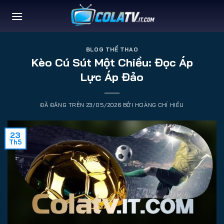
Chuyển
đến
nội
dung
BLOG THỂ THAO
Kèo Cú Sút Một Chiều: Đọc Áp
Lực Áp Đảo
ĐÃ ĐĂNG TRÊN
23/05/2026
BỞI
HOÀNG CHÍ HIẾU
23
Th5